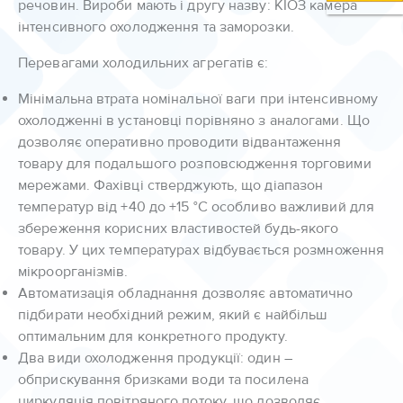
речовин. Вироби мають і другу назву: КІОЗ камера
інтенсивного охолодження та заморозки.
Перевагами холодильних агрегатів є:
Мінімальна втрата номінальної ваги при інтенсивному
охолодженні в установці порівняно з аналогами. Що
дозволяє оперативно проводити відвантаження
товару для подальшого розповсюдження торговими
мережами. Фахівці стверджують, що діапазон
температур від +40 до +15 °С особливо важливий для
збереження корисних властивостей будь-якого
товару. У цих температурах відбувається розмноження
мікроорганізмів.
Автоматизація обладнання дозволяє автоматично
підбирати необхідний режим, який є найбільш
оптимальним для конкретного продукту.
Два види охолодження продукції: один –
обприскування бризками води та посилена
циркуляція повітряного потоку, що дозволяє