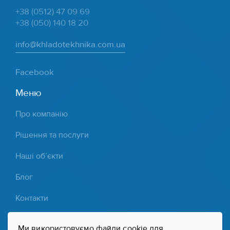
+38 (0512) 47 09 69
+38 (050) 140 18 20
info@khladotekhnika.com.ua
Facebook
Меню
Про компанію
Рішення та послуги
Наші об’єкти
Блог
Контакти
Партнери
Ми використовуємо файли cookie для