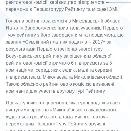
рейтингової комісії, керівництво підприємств –
переможців Першого туру Рейтингу та місцеві ЗМІ.
Головна рейтингова комісія в Миколаївській області
Наталія Запорожченко привітала учасників Першого
туру рейтингу з його завершенням та повідомила, що
звання «Сумлінний платник податків – 2017» за
результатами Першого (регіонального) туру
Всеукраїнського рейтингу за рішенням обласної
рейтингової комісії отримало 6 підприємств за 5
номінаціями, серед. яких великі, малі та середні
підприємства м. Миколаєва та Миколаївської області.
Також обласною рейтинговою комісією визначені
номінанти для участі в другому турі Рейтингу.
Під час урочистої церемонії, яка супроводжувалася
виступами артистів «Миколаївського академічного
художнього російського драматичного театру» ,
переможцям Першого Туру Рейтингу вручені
дипломи переможців за відповідними номінаціями: