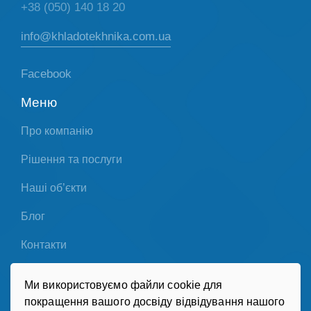
+38 (050) 140 18 20
info@khladotekhnika.com.ua
Facebook
Меню
Про компанію
Рішення та послуги
Наші об’єкти
Блог
Контакти
Партнери
Ми використовуємо файли cookie для
покращення вашого досвіду відвідування нашого
Політика конфіденційності