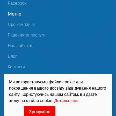
Facebook
Меню
Про компанію
Рішення та послуги
Наші об’єкти
Блог
Контакти
Партнери
Ми використовуємо файли cookie для
покращення вашого досвіду відвідування нашого
Політика конфіденційності
сайту. Користуючись нашим сайтом, ви даєте
згоду на файли cookie.
Детальніше
.
Зрозуміло
«Хладотехника». Системи холодопостачання,