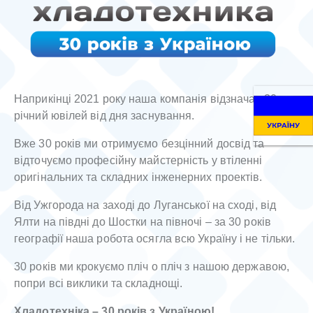
Наприкінці 2021 року наша компанія відзначає 30-
річний ювілей від дня заснування.
Вже 30 років ми отримуємо безцінний досвід та
відточуємо професійну майстерність у втіленні
оригінальних та складних інженерних проектів.
Від Ужгорода на заході до Луганської на сході, від
Ялти на півдні до Шостки на півночі – за 30 років
географії наша робота осягла всю Україну і не тільки.
30 років ми крокуємо пліч о пліч з нашою державою,
попри всі виклики та складнощі.
Хладотехніка – 30 років з Україною!