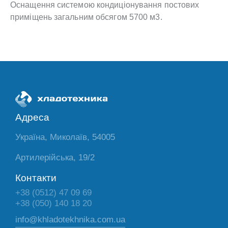
Оснащення системою кондиціонування постових
приміщень загальним обсягом 5700 м3.
Адреса
Україна, Миколаїв, 54005
Артилерійська, 19/2
Контакти
+38 (0512) 47 09 69
+38 (050) 140 18 20
info@khladotekhnika.com.ua