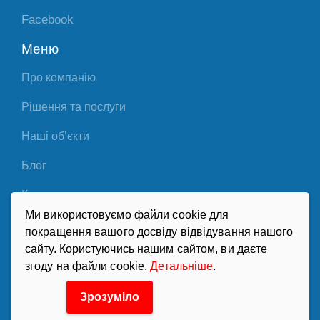
Facebook
Меню
Про компанію
Рішення та послуги
Наші об’єкти
Блог
Контакти
Ми використовуємо файли cookie для
Партнери
покращення вашого досвіду відвідування нашого
сайту. Користуючись нашим сайтом, ви даєте
Політика конфіденційності
згоду на файли cookie.
Детальніше
.
Зрозуміло
«Хладотехника». Системи холодопостачання,
кондиціювання та вентиляції © 1991-2026. Всі права