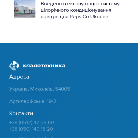
Введено в експлуатацію систему
цілорічного кондиціонування
повітря для PepsiCo Ukraine
Адреса
Україна, Миколаїв, 54005
Артилерійська, 19/2
Контакти
+38 (0512) 47 09 69
+38 (050) 140 18 20