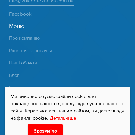
info@khladotekhnika.com.ua
Facebook
Меню
Про компанію
Рішення та послуги
Наші об’єкти
Блог
Контакти
Ми використовуємо файли cookie для
Партнери
покращення вашого досвіду відвідування нашого
сайту. Користуючись нашим сайтом, ви даєте згоду
Політика конфіденційності
на файли cookie.
Детальніше
.
Зрозуміло
«Хладотехника». Системи холодопостачання,