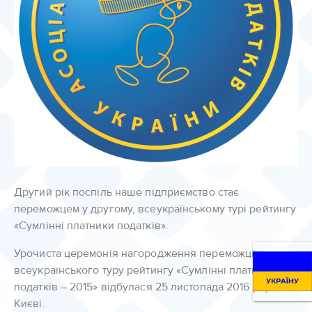
Другий рік поспіль наше підприємство стає
переможцем у другому, всеукраїнському турі рейтингу
«Сумлінні платники податків».
Урочиста церемонія нагородження переможців
всеукраїнського туру рейтингу «Сумлінні платники
податків – 2015» відбулася 25 листопада 2016 р. у м.
Києві.