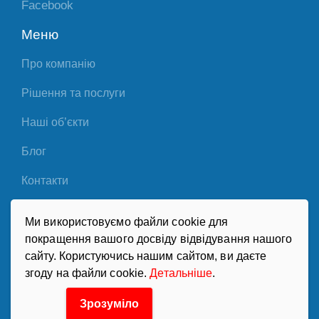
Facebook
Меню
Про компанію
Рішення та послуги
Наші об’єкти
Блог
Контакти
Партнери
Ми використовуємо файли cookie для
покращення вашого досвіду відвідування нашого
Політика конфіденційності
сайту. Користуючись нашим сайтом, ви даєте
згоду на файли cookie.
Детальніше
.
Зрозуміло
«Хладотехника». Системи холодопостачання,